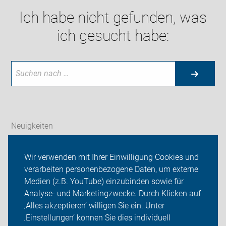
Ich habe nicht gefunden, was
ich gesucht habe:
Neuigkeiten
ADFC Böblingen
Wir verwenden mit Ihrer Einwilligung Cookies und
verarbeiten personenbezogene Daten, um externe
Schönbuchlichtung
Medien (z.B. YouTube) einzubinden sowie für
Analyse- und Marketingzwecke. Durch Klicken auf
Sei dabei
‚Alles akzeptieren‘ willigen Sie ein. Unter
Presse
‚Einstellungen‘ können Sie dies individuell